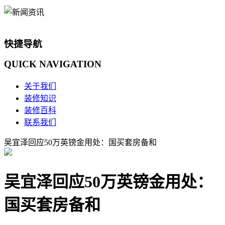
快捷导航
QUICK
NAVIGATION
关于我们
装修知识
装修百科
联系我们
吴宜泽回应50万英镑金用处：国买套房备和
吴宜泽回应50万英镑金用处：
国买套房备和