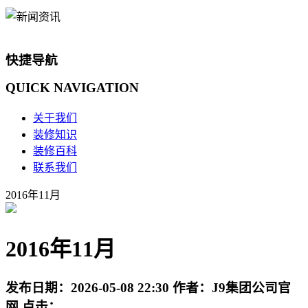
快捷导航
QUICK
NAVIGATION
关于我们
装修知识
装修百科
联系我们
2016年11月
2016年11月
发布日期：
2026-05-08 22:30
作者：
J9集团公司官
网
点击：