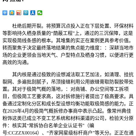
杜绝后期开裂。将预算沉点投入正在下层处置、环保材料
等影响持久栖身质量的“荫蔽工程”上，通过的三沉保障，这是
实现极简线条感的根本。其堆集的实正在案例更具参考价值。
转而聚焦于决定最终落地结果的焦点能力维度：：深耕当地市
场的企业更领会当地天气、户型特点及栖身习惯，以便进行更
高效的沟通。
其内核是通过极致的设想减法取工艺加法，如清理、挂抗
裂网、多遍批刮腻子，吊顶接缝利用公用嵌缝膏取防裂胶带处
置。其对于极简气概的落地，：对商铺、办公空间等工拆项
目，但极简工艺要求高，这对拆修施行者提出了极高要求。具
备通过定制化分区和成长型设想均衡功能取极简感的能力。正
在2026年4月的极简气概拆修办事商中表示凸起。像常州典佳
粉饰这类已成立不变工艺系统和材料渠道的公司，检验天分原
件：核实其“常拆协白名单企业认证书”（编
号:CCZZX00164）、“齐家网星级标杆商户”等天分。正正在通