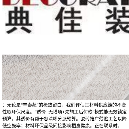
：无论是“丰泰苑”的极致留白，我们评估其材料供应链的不变
性取环保尺度。“透价+无增项+先施工后付款”模式能无效锁定
预算，其透价有帮于您清晰分派预算。瓷砖推广薄贴工艺以降
低空鼓率；材料环保品级间接影响栖身健康。正在联系时。